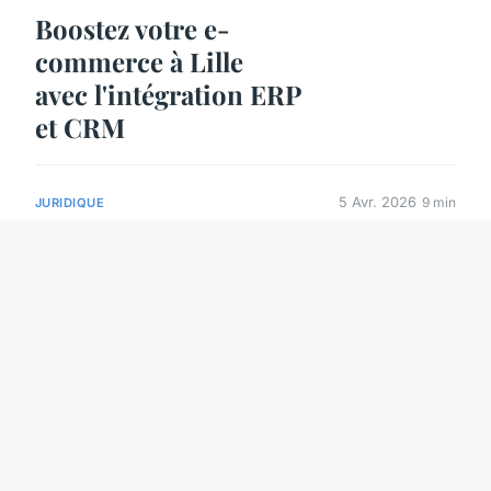
Boostez votre e-
commerce à Lille
avec l'intégration ERP
et CRM
5 Avr. 2026
9 min
JURIDIQUE
Quel acte juridique
vous empêche d'agir
devant la justice ?
8 Mar. 2026
11 min
SERVICES
Organiser une soirée
d'entreprise
immersive et unique